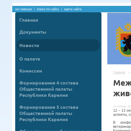
на главную
поиск по сайту
карта сайта
Главная
Документы
Новости
О палате
Комиссии
Главная
→
Меж
Формирование 4 состава
Общественной палаты
жив
Республики Карелия
Формирование 5 состава
13 октября 20
12 – 13 о
Общественной палаты
аспекты, 
Республики Карелия
В конфе
ветерина
Калинингра