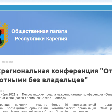
Новости
региональная конференция "От
отными без владельцев"
21 г.
ктября 2021 в г. Петрозаводске прошла межрегиональная конференция «Отв
опыт и инициативы регионов Северо - Запада».
ренции приняли участие более 40 представителей орган
рии, зоозащитных организаций, некоммерческих организаций. Опыт 
дская, Мурманская области, г. Санкт - Петербург, Финляндия.