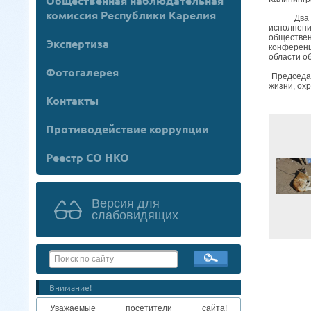
Общественная наблюдательная
комиссия Республики Карелия
Два дня 
исполнен
обществен
Экспертиза
конференц
области о
Фотогалерея
Председа
жизни, ох
Контакты
Противодействие коррупции
Реестр СО НКО
Версия для
слабовидящих
Внимание!
Уважаемые посетители сайта!