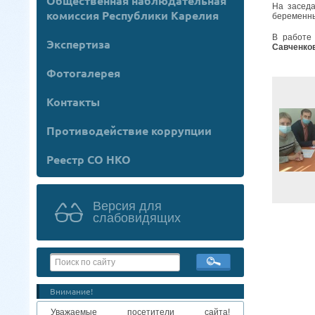
Общественная наблюдательная
На засед
комиссия Республики Карелия
беременны
В работе
Экспертиза
Савченков
Фотогалерея
Контакты
Противодействие коррупции
Реестр СО НКО
Версия для
слабовидящих
Внимание!
Уважаемые посетители сайта!