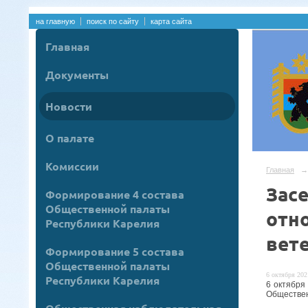
на главную
поиск по сайту
карта сайта
Главная
Документы
Новости
О палате
Комиссии
Главная
→
Зас
Формирование 4 состава
Общественной палаты
отн
Республики Карелия
вет
Формирование 5 состава
Общественной палаты
6 октября 2021
Республики Карелия
6 октября
Обществен