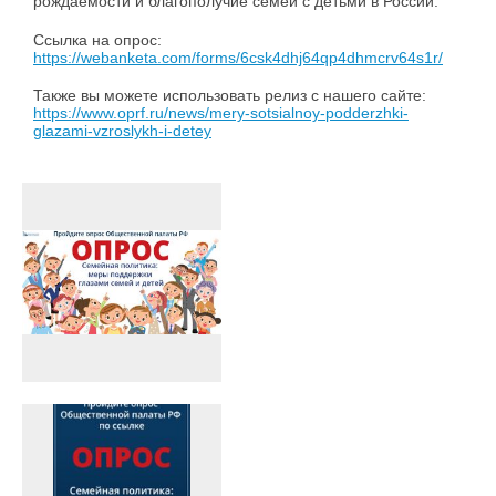
рождаемости и благополучие семей с детьми в России.
Ссылка на опрос:
https://webanketa.com/forms/6csk4dhj64qp4dhmcrv64s1r/
Также вы можете использовать релиз с нашего сайте:
https://www.oprf.ru/news/mery-sotsialnoy-podderzhki-
glazami-vzroslykh-i-detey