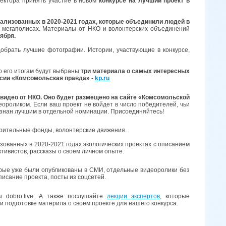
сектора принять участие в новом
конкурсе на лучший проект в
еализованных в 2020-2021 годах, которые объединили людей в
ых мегаполисах. Материалы от НКО и волонтерских объединений
ября.
брать лучшие фотографии. Истории, участвующие в конкурсе,
о его итогам будут выбраны
три материала о самых интересных
ссии «Комсомольская правда» -
kp.ru
видео от НКО. Оно будет размещено на сайте «Комсомольской
ороликом. Если ваш проект не войдет в число победителей, чьи
изнан лучшим в отдельной номинации. Присоединяйтесь!
орительные фонды, волонтерские движения.
зованных в 2020-2021 годах экологических проектах
с описанием
ктивистов, рассказы о своем личном опыте.
орые уже были опубликованы в СМИ, отдельные видеоролики без
писание проекта, посты из соцсетей.
dobro.live. А также послушайте
лекции экспертов
, которые
и подготовке материла о своем проекте для нашего конкурса.