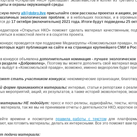
портала «Открытые НКО» приглашает экоактивистов и коллег из третьего 
щиты и охраны окружающей среды
.
рсную почту
all@dobro.live
присылайте
свои рассказы проектах и акциях, р
различных экологических проблем
, и в небольших поселках, и в огромн
тся до
17 октября (включительно) 2021 года. Итоги будут подведены 25 окт
едакторов «Открытых НКО» поможет сделать материал качественным, подо
ляться в новостной ленте и в соцсетях проекта.
 конкурс
проводится при поддержке Медиагруппы «Комсомольская правда», п
 которых ждёт публикация на сайте и на страницах крупнейшего СМИ в Ро
з в конкурсе объявлена
дополнительная номинация - лучшее экологическое 
в разделе «Доброволец».
Поэтому вы можете дополнить свой материал виде
 выйдут в «Комсомольской правде», возможно, именно видеоролик будет пр
ожет стать участником конкурса:
некоммерческие организации, благотв
ой форме принимаются материалы:
интервью, статьи и репортажи о
реали
х мероприятий, акций, их результатов, а также историй эковолонтеров, экоа
 материалы НЕ подойдут:
пресс и пост-релизы, аудиофайлы, тексты, кот
о материала, так же мы не принимаем отчеты о деятельности НКО, короткое о
ейте времени и посмотрите
правила работы с текстом
для платформы 
ают, как готовить материалы, делать их интересными. Все это поможет вам пр
т подачи материала: