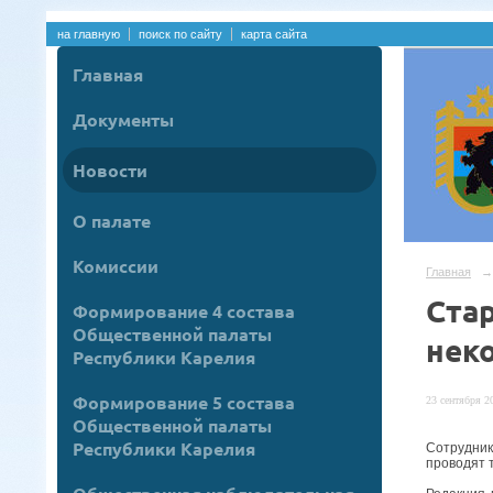
на главную
поиск по сайту
карта сайта
Главная
Документы
Новости
О палате
Комиссии
Главная
→
Ста
Формирование 4 состава
Общественной палаты
нек
Республики Карелия
Формирование 5 состава
23 сентября 20
Общественной палаты
Республики Карелия
Сотрудник
проводят 