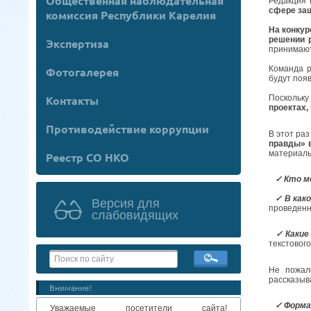
Общественная наблюдательная
Редакция 
сфере за
комиссия Республики Карелия
На конку
решении 
Экспертиза
принимаю
Команда р
Фотогалерея
будут появ
Контакты
Поскольку
проектах,
Противодействие коррупции
В этот ра
правды» 
материалы
Реестр СО НКО
⠀✓ Кто м
⠀✓ В как
Версия для
проведенны
слабовидящих
⠀✓ Какие
текстовог
Не пожал
рассказыв
Внимание!
⠀✓ Форма
Уважаемые посетители сайта!