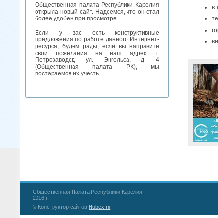
Общественная палата Республики Карелия
в 
открыла новый сайт. Надеемся, что он стал
более удобен при просмотре.
те
го
Если у вас есть конструктивные
предложения по работе данного Интернет-
ви
ресурса, будем рады, если вы направите
свои пожелания на наш адрес: г.
Петрозаводск, ул. Энгельса, д. 4
(Общественная палата РК), мы
постараемся их учесть.
Общественная Палата Республики Карелия
2016 г.
© Конструктор сайтов
Nubex.ru