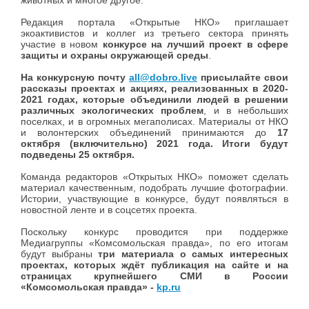
животных и многое другое.
Редакция портала «Открытые НКО» приглашает
экоактивистов и коллег из третьего сектора принять
участие в новом
конкурсе на лучший проект в сфере
защиты и охраны окружающей среды
.
На конкурсную почту
all@dobro.live
присылайте
свои
рассказы проектах и акциях, реализованных в 2020-
2021 годах, которые объединили людей в решении
различных экологических проблем
, и в небольших
поселках, и в огромных мегаполисах. Материалы от НКО
и волонтерских объединений принимаются до
17
октября (включительно) 2021 года. Итоги будут
подведены 25 октября.
Команда редакторов «Открытых НКО» поможет сделать
материал качественным, подобрать лучшие фотографии.
Истории, участвующие в конкурсе, будут появляться в
новостной ленте и в соцсетях проекта.
Поскольку конкурс
проводится при поддержке
Медиагруппы «Комсомольская правда», по его итогам
будут выбраны
три материала о самых интересных
проектах, которых ждёт публикация на сайте и на
страницах крупнейшего СМИ в России
«Комсомольская правда» -
kp.ru