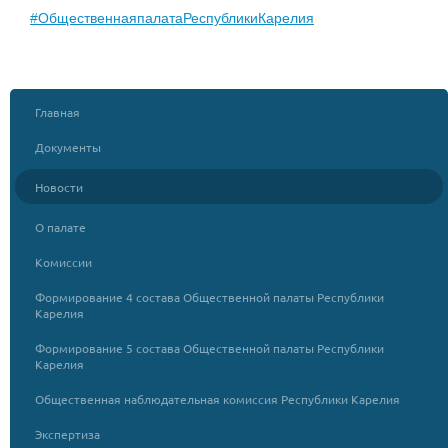
#ОбщественнаяпалатаРеспубликиКарелия
Главная
Документы
Новости
О палате
Комиссии
Формирование 4 состава Общественной палаты Республики
Карелия
Формирование 5 состава Общественной палаты Республики
Карелия
Общественная наблюдательная комиссия Республики Карелия
Экспертиза