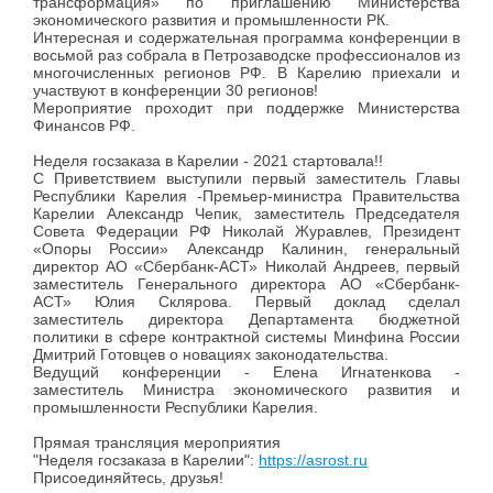
трансформация» по приглашению Министерства
экономического развития и промышленности РК.
Интересная и содержательная программа конференции в
восьмой раз собрала в Петрозаводске профессионалов из
многочисленных регионов РФ. В Карелию приехали и
участвуют в конференции 30 регионов!
Мероприятие проходит при поддержке Министерства
Финансов РФ.
Неделя госзаказа в Карелии - 2021 стартовала!!
С Приветствием выступили первый заместитель Главы
Республики Карелия -Премьер-министра Правительства
Карелии Александр Чепик, заместитель Председателя
Совета Федерации РФ Николай Журавлев, Президент
«Опоры России» Александр Калинин, генеральный
директор АО «Сбербанк-АСТ» Николай Андреев, первый
заместитель Генерального директора АО «Сбербанк-
АСТ» Юлия Склярова. Первый доклад сделал
заместитель директора Департамента бюджетной
политики в сфере контрактной системы Минфина России
Дмитрий Готовцев о новациях законодательства.
Ведущий конференции - Елена Игнатенкова -
заместитель Министра экономического развития и
промышленности Республики Карелия.
Прямая трансляция мероприятия
"Неделя госзаказа в Карелии":
https://asrost.ru
Присоединяйтесь, друзья!