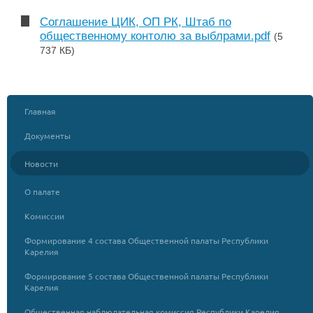
Соглашение ЦИК, ОП РК, Штаб по
общественному контолю за выблрами.pdf
(5
737 КБ)
Главная
Документы
Новости
О палате
Комиссии
Формирование 4 состава Общественной палаты Республики
Карелия
Формирование 5 состава Общественной палаты Республики
Карелия
Общественная наблюдательная комиссия Республики Карелия