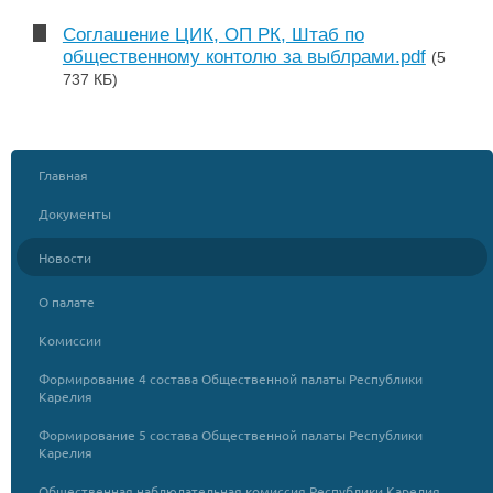
Соглашение ЦИК, ОП РК, Штаб по
общественному контолю за выблрами.pdf
(5
737 КБ)
Главная
Документы
Новости
О палате
Комиссии
Формирование 4 состава Общественной палаты Республики
Карелия
Формирование 5 состава Общественной палаты Республики
Карелия
Общественная наблюдательная комиссия Республики Карелия