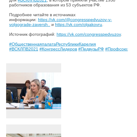
для
#ВСКЛПВ2021
, в котором приняли участие 1958
работников образования из 53 субъектов РФ.
Подробнее читайте в источниках
информации:
https://vk.com/@congresspedvuzov-v-
volgograde-zaversh..
и
https://vk.com/olgakovru
.
Источник фотографий:
https://vk.com/congresspedvuzov
.
#ОбщественнаяпалатаРеспубликиКарелия
#ВСКЛПВ2021
#КонгрессЛидеров
#ПедвузыРФ
#Профсоюз
#с