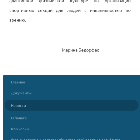
адаптивной физической культуре по организации
спортивных секций для людей с инвалидностью по
зрению.
Марина Бедорфас
Главная
Документы
Новости
О палате
Комиссии
Формирование 4 состава Общественной палаты Республики