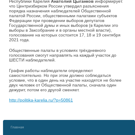
Республики Карелия
Анатолий Цыганков
информирует.
что Центризбирком России утвердил разъяснения
порядка назначения наблюдателей Общественной
палатой России, общественными палатами субъектов
Федерации при проведении выборов депутатов
Государственной думы и иных выборов (в Карелии это
выборы в Заксобрание и в органы местной власти),
голосование на которых состоится 17, 18 и 19 сентября
2021 года.
Общественные палаты в условиях трёхдневного
голосования смогут направлять на каждый участок до
ШЕСТИ наблюдателей.
График работы наблюдатели определяют
самостоятельно. Но при этом должно соблюдаться
условие, что в один день на участке находятся не более
двух человек от Общественной палаты, сначала один
дежурит, потом его другой сменяет.
http://politika-karelia.ru/?p=50861
Главная