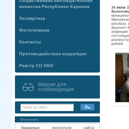
Общественная наблюдательная
комиссия Республики Карелия
24 июня 2
Валентин
муниципа
Экспертиза
Муезерско
рассказа 
Красного 
Фотогалерея
инфекции
состоящу
распростр
Контакты
рублей.
Противодействие коррупции
Реестр СО НКО
Версия для
слабовидящих
Внимание!
Уважаемые посетители сайта!