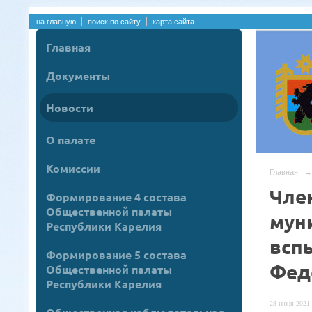
на главную
поиск по сайту
карта сайта
Главная
Документы
Новости
О палате
Комиссии
Главная
→
Чле
Формирование 4 состава
Общественной палаты
мун
Республики Карелия
всп
Формирование 5 состава
Фед
Общественной палаты
Республики Карелия
28 июня 2021 