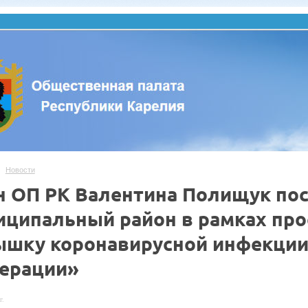
Новости
н ОП РК Валентина Полищук по
иципальный район в рамках про
ышку коронавирусной инфекции (
ерации»
г.