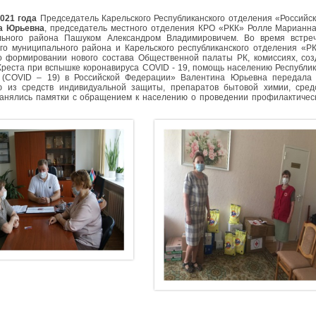
021 года
Председатель Карельского Республиканского отделения «Российс
а Юрьевна
, председатель местного отделения КРО «РКК» Ролле Марианна
льного района Пашуком Александром Владимировичем. Во время встре
го муниципального района и Карельского республиканского отделения «Р
о формировании нового состава Общественной палаты РК, комиссиях, со
Креста при вспышке коронавируса COVID - 19, помощь населению Республик
 (COVID – 19) в Российской Федерации» Валентина Юрьевна передала 
ю из средств индивидуальной защиты, препаратов бытовой химии, сред
анялись памятки с обращением к населению о проведении профилактичес