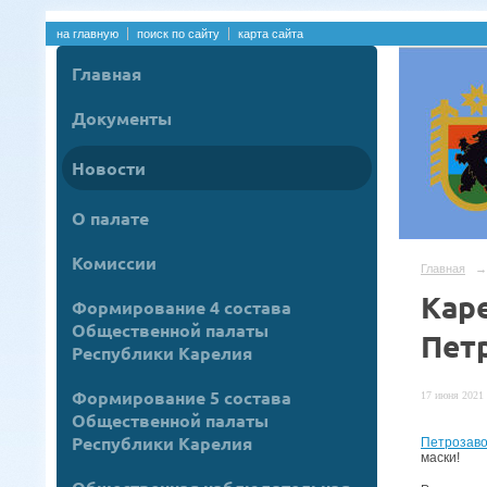
на главную
поиск по сайту
карта сайта
Главная
Документы
Новости
О палате
Комиссии
Главная
→
Кар
Формирование 4 состава
Общественной палаты
Пет
Республики Карелия
Формирование 5 состава
17 июня 2021 
Общественной палаты
Республики Карелия
Петрозаво
маски!