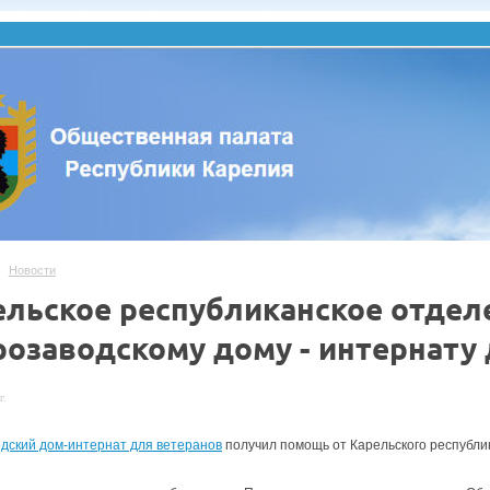
Новости
ельское республиканское отдел
розаводскому дому - интернату
г.
дский дом-интернат для ветеранов
получил помощь от Карельского республик