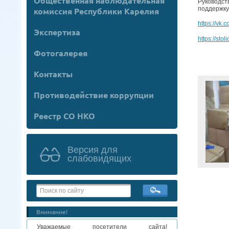
Общественная наблюдательная
Руководст
поддержку
комиссия Республики Карелия
https://vk
Экспертиза
https://st
Фотогалерея
Контакты
Противодействие коррупции
Реестр СО НКО
Версия для
слабовидящих
Внимание!
Уважаемые посетители сайта!