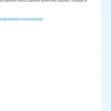
бщественной палаты Карелии Валентину Юрьевну Полищук за
ernata-maskami-ot-koronavirusa/