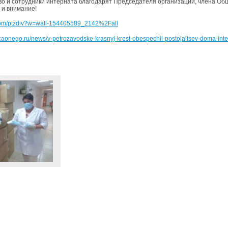
во и сотрудники интерната благодарят Председателя организации, члена О
 и внимание!
.com/ptzdiv?w=wall-154405589_2142%2Fall
olicaonego.ru/news/v-petrozavodske-krasnyj-krest-obespechil-postojaltsev-doma-int