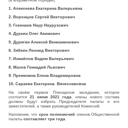
(в алфавитном порядке):
1. Алексеева Екатерина Валерьевна
2. Воронцов Сергей Викторович
3. Гокинаев Наур Наурузович
4. Дуркин Олег Акимович
5. Дурягин Алексей Вениаминович
6. Зябкин Леонид Викторович
7. Измайлов Вадим Валерьевич
8. Мазов Геннадий Львович
9. Преминина Елена Владимировна
10. Сараева Екатерина Вячеславовна
На своём первом Пленарном заседании, которое
состоится
21
июня 2021 года
, члены нового состава
должны будут избрать Председателя палаты и его
заместителей, а также руководителей Комиссий.
Напомним, что
срок полномочий
членов Общественной
палаты
составляет три года
.