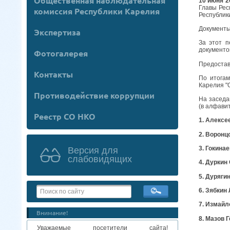
Общественная наблюдательная
10 июня 2
Главы Рес
комиссия Республики Карелия
Республик
Документы
Экспертиза
За этот п
документо
Фотогалерея
Предостав
Контакты
По итогам
Карелия "
Противодействие коррупции
На заседа
(в алфави
Реестр СО НКО
1. Алексе
2. Воронц
3. Гокина
Версия для
слабовидящих
4. Дуркин
5. Дуряги
6. Зябкин
7. Измай
Внимание!
8. Мазов 
Уважаемые посетители сайта!