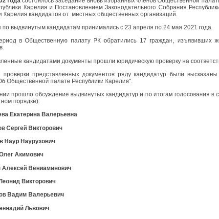
02 года
состоялось заседание вновь избранных членов Общественной палаты
публики Карелия и Постановлением Законодательного Собрания Республик
и Карелия кандидатов от местных общественных организаций.
 по выдвинутым кандидатам принимались с 23 апреля по 24 мая 2021 года.
ериод в Общественную палату РК обратились 17 граждан, изъявивших ж
в.
ленные кандидатами документы прошли юридическую проверку на соответст
 проверки представленных документов ряду кандидатур были высказаны
Об Общественной палате Республики Карелия".
нии прошло обсуждение выдвинутых кандидатур и по итогам голосования в
тном порядке):
ева Екатерина Валерьевна
ов Сергей Викторович
ев Наур Наурузович
 Олег Акимович
н Алексей Вениаминович
 Леонид Викторович
лов Вадим Валерьевич
Геннадий Львович