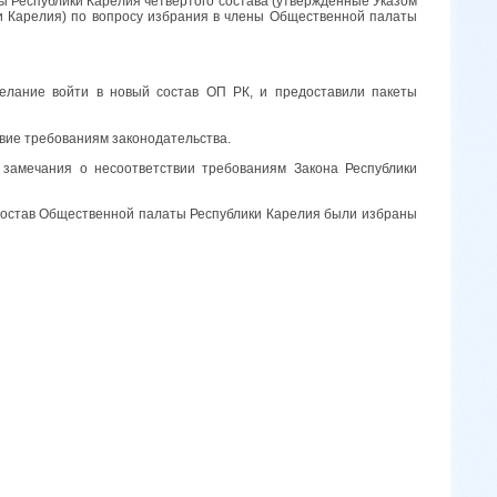
 Республики Карелия четвёртого состава (утверждённые Указом
и Карелия) по вопросу избрания в члены Общественной палаты
елание войти в новый состав ОП РК, и предоставили пакеты
вие требованиям законодательства.
 замечания о несоответствии требованиям Закона Республики
 состав Общественной палаты Республики Карелия были избраны