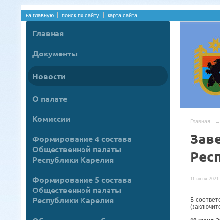
на главную
поиск по сайту
карта сайта
Главная
Документы
Новости
О палате
Комиссии
Главная
→
Зав
Формирование 4 состава
Общественной палаты
Рес
Республики Карелия
Формирование 5 состава
11 июня 2021 
Общественной палаты
Республики Карелия
В соответ
(заключит