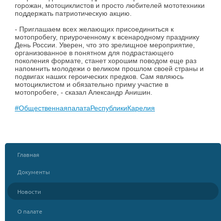
горожан, мотоциклистов и просто любителей мототехники
поддержать патриотическую акцию.
- Приглашаем всех желающих присоединиться к
мотопробегу, приуроченному к всенародному празднику
День России. Уверен, что это зрелищное мероприятие,
организованное в понятном для подрастающего
поколения формате, станет хорошим поводом еще раз
напомнить молодежи о великом прошлом своей страны и
подвигах наших героических предков. Сам являюсь
мотоциклистом и обязательно приму участие в
мотопробеге, - сказал Александр Анишин.
#ОбщественнаяпалатаРеспубликиКарелия
Главная
Документы
Новости
О палате