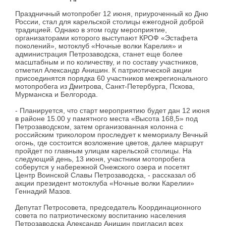
Праздничный мотопробег 12 июня, приуроченный ко Дню
России, стал для карельской столицы ежегодной доброй
традицией. Однако в этом году мероприятие,
организаторами которого выступают КРОФ «Эстафета
поколений», мотоклуб «Ночные волки Карелия» и
администрация Петрозаводска, станет еще более
масштабным и по количеству, и по составу участников,
отметил Александр Анишин. К патриотической акции
присоединятся порядка 60 участников межрегионального
мотопробега из Дмитрова, Санкт-Петербурга, Пскова,
Мурманска и Белгорода.
- Планируется, что старт мероприятию будет дан 12 июня
в районе 15.00 у памятного места «Высота 168,5» под
Петрозаводском, затем организованная колонна с
российским триколором проследует к мемориалу Вечный
огонь, где состоится возложение цветов, далее маршрут
пройдет по главным улицам карельской столицы. На
следующий день, 13 июня, участники мотопробега
соберутся у набережной Онежского озера и посетят
Центр Воинской Славы Петрозаводска, - рассказал об
акции президент мотоклуба «Ночные волки Карелии»
Геннадий Мазов.
Депутат Петросовета, председатель Координационного
совета по патриотическому воспитанию населения
Петрозаводска Александр Анишин пригласил всех