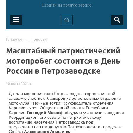
Перейти на полную версию
Главная
Новости
→
Масштабный патриотический
мотопробег состоится в День
России в Петрозаводске
10 июня 2021 г.
Детали мероприятия «Петрозаводск – город воинской
славы» с участием байкеров из региональных отделений
мотоклуба «Ночные волки» (руководитель отделения
Карелии - член Общественной палаты Республики
Карелия
Геннадий Мазов
) обсудили участники заседания
Координационного совета по патриотическому
воспитанию населения Петрозаводска под
председательством депутата Петрозаводского городского
Совета
Александра Анишина.