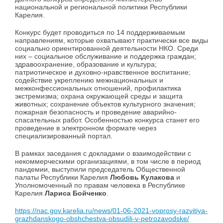
национальной и региональной политики Республики
Карелия.
Конкурс будет проводиться по 14 поддерживаемым
направлениям, которые охватывают практически все виды
социально ориентированной деятельности НКО. Среди
них – социальное обслуживание и поддержка граждан;
здравоохранение, образование и культура;
патриотическое и духовно-нравственное воспитание;
содействие укреплению межнациональных и
межконфессиональных отношений, профилактика
экстремизма; охрана окружающей среды и защита
животных; сохранение объектов культурного значения;
пожарная безопасность и проведение аварийно-
спасательных работ. Особенностью конкурса станет его
проведение в электронном формате через
специализированный портал.
В рамках заседания с докладами о взаимодействии с
некоммерческими организациями, в том числе в период
пандемии, выступили председатель Общественной
палаты Республики Карелия
Любовь Кулакова
и
Уполномоченный по правам человека в Республике
Карелия
Лариса Бойченко
.
https://nac.gov.karelia.ru/news/01-06-2021-voprosy-razvitiya-
grazhdanskogo-obshchestva-obsudili-v-petrozavodske/