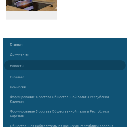
Главная
Документы
Новости
О палате
Комиссии
Формирование 4 состава Общественной палаты Республики
Карелия
Формирование 5 состава Общественной палаты Республики
Карелия
Общественная наблюдательная комиссия Республики Карелия