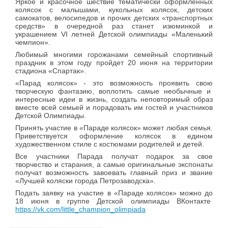
Яркое и красочное шествие тематически оформленных
колясок с малышами, кукольных колясок, детских
самокатов, велосипедов и прочих детских «транспортных
средств» в очередной раз станет изюминкой и
украшением VI летней Детской олимпиады «Маленький
чемпион».
Любимый многими горожанами семейный спортивный
праздник в этом году пройдет 20 июня на территории
стадиона «Спартак».
«Парад колясок» - это возможность проявить свою
творческую фантазию, воплотить самые необычные и
интересные идеи в жизнь, создать неповторимый образ
вместе всей семьей и порадовать им гостей и участников
Детской Олимпиады.
Принять участие в «Параде колясок» может любая семья.
Приветствуется оформление колясок в едином
художественном стиле с костюмами родителей и детей.
Все участники Парада получат подарок за свое
творчество и старания, а самые оригинальные экспонаты
получат возможность завоевать главный приз и звание
«Лучшей коляски города Петрозаводска».
Подать заявку на участие в «Параде колясок» можно до
18 июня в группе Детской олимпиады ВКонтакте
https://vk.com/little_champion_olimpiada