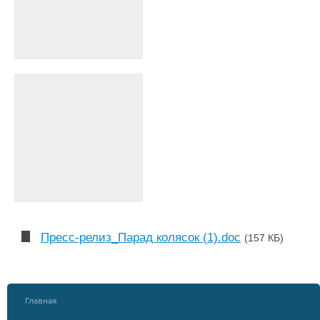
Пресс-релиз_Парад колясок (1).doc
(157 КБ)
Главная