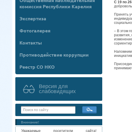
Общественная наблюдательная
С 19 по 2
комиссия Республики Карелия
доброволь
Принять у
Экспертиза
индивидуа
социально
Фотогалерея
– В этом 
развития,
изменение
Контакты
сориентир
Напомним,
Противодействие коррупции
инициатив
Присоедин
Реестр СО НКО
принимают
Версия для
слабовидящих
Внимание!
Уважаемые посетители сайта!