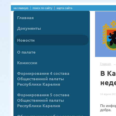
на главную
поиск по сайту
карта сайта
Главная
Документы
Новости
О палате
Комиссии
Главная
→
В К
Формирование 4 состава
Общественной палаты
нед
Республики Карелия
Формирование 5 состава
14 апреля 2021
Общественной палаты
Республики Карелия
По инфор
добра.