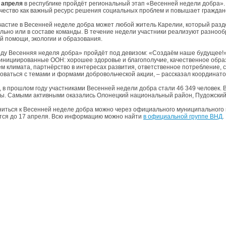
6 апреля
в республике пройдёт региональный этап «Весенней недели добра». 
чество как важный ресурс решения социальных проблем и повышает гражданс
частие в Весенней неделе добра может любой житель Карелии, который разд
льно или в составе команды. В течение недели участники реализуют разнооб
й помощи, экологии и образования.
году Весенняя неделя добра» пройдёт под девизом: «Создаём наше будущее!»
 инициированные ООН: хорошее здоровье и благополучие, качественное образ
м климата, партнёрство в интересах развития, ответственное потребление, 
оваться с темами и формами добровольческой акции, – рассказал координат
 в прошлом году участниками Весенней недели добра стали 46 349 человек. 
ы. Самыми активными оказались Олонецкий национальный район, Пудожски
иться к Весенней неделе добра можно через официального муниципального 
ся до 17 апреля. Всю информацию можно найти
в официальной группе ВНД
.