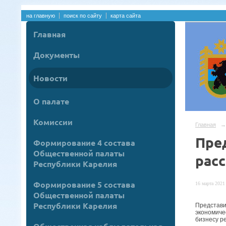
на главную
поиск по сайту
карта сайта
Главная
Документы
Новости
О палате
Комиссии
Главная
→
Пре
Формирование 4 состава
Общественной палаты
рас
Республики Карелия
Формирование 5 состава
16 марта 2021 
Общественной палаты
Республики Карелия
Представи
экономиче
бизнесу р