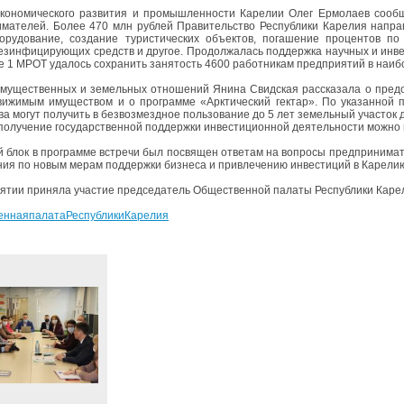
кономического развития и промышленности Карелии Олег Ермолаев сообщи
мателей. Более 470 млн рублей Правительство Республики Карелия напра
борудование, создание туристических объектов, погашение процентов по
езинфицирующих средств и другое. Продолжалась поддержка научных и инв
е 1 МРОТ удалось сохранить занятость 4600 работникам предприятий в наиб
мущественных и земельных отношений Янина Свидская рассказала о предо
ижимым имуществом и о программе «Арктический гектар». По указанной п
ва могут получить в безвозмездное пользование до 5 лет земельный участок 
 получение государственной поддержки инвестиционной деятельности можно 
 блок в программе встречи был посвящен ответам на вопросы предпринима
ия по новым мерам поддержки бизнеса и привлечению инвестиций в Карелию
ятии приняла участие председатель Общественной палаты Республики Кар
еннаяпалатаРеспубликиКарелия