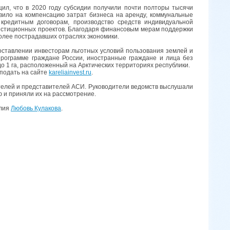
л, что в 2020 году субсидии получили почти полторы тысячи
вило на компенсацию затрат бизнеса на аренду, коммунальные
 кредитным договорам, производство средств индивидуальной
естиционных проектов. Благодаря финансовым мерам поддержки
олее пострадавших отраслях экономики.
ставлении инвесторам льготных условий пользования землей и
рограмме граждане России, иностранные граждане и лица без
до 1 га, расположенный на Арктических территориях республики.
подать на сайте
kareliainvest.ru
.
телей и представителей АСИ. Руководители ведомств выслушали
 и приняли их на рассмотрение.
елия
Любовь Кулакова
.