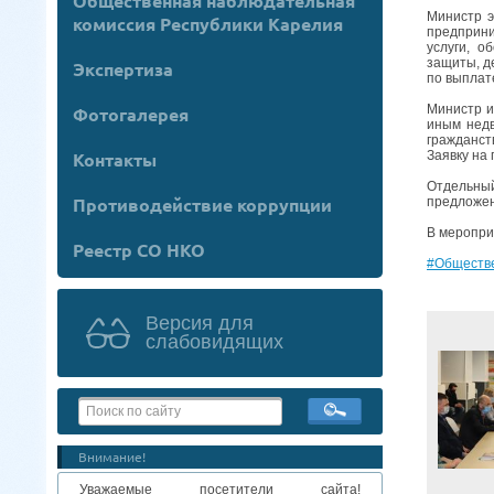
Общественная наблюдательная
Министр э
комиссия Республики Карелия
предприни
услуги, о
защиты, д
Экспертиза
по выплат
Министр и
Фотогалерея
иным недв
гражданст
Контакты
Заявку на
Отдельный
Противодействие коррупции
предложен
В меропри
Реестр СО НКО
#Обществ
Версия для
слабовидящих
Внимание!
Уважаемые посетители сайта!