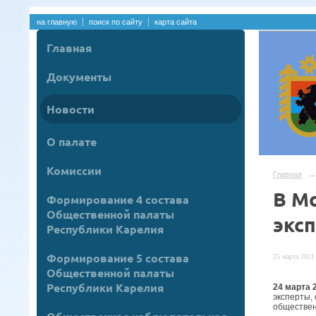
на главную
поиск по сайту
карта сайта
Главная
Документы
Новости
О палате
Комиссии
Главная
→
В М
Формирование 4 состава
Общественной палаты
экс
Республики Карелия
Формирование 5 состава
25 марта 2021 
Общественной палаты
Республики Карелия
24 марта 
эксперты,
обществен