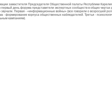
ации замастителя Председателя Общественной палаты Республики Карели
в первый день форума представители экспертных сообществ в общих чертах р
о звучали. Первая - «информационные войны» (все говорили о возросшей роли
ма - формирование корпуса общественных наблюдателей. Третья - психологич
ьным кампаниям).