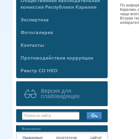
Общественная наблюдательная
По информ
комиссия Республики Карелия
Карелию, 
чаще всег
Вторая те
Экспертиза
избирател
Фотогалерея
Контакты
Противодействие коррупции
Реестр СО НКО
Версия для
слабовидящих
Внимание!
Уважаемые посетители сайта!