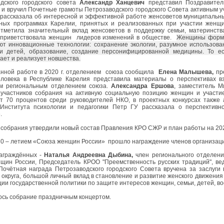
дского городского совета
Александр Ханцевич
представил Поздравитель
и вручил Почетные грамоты Петрозаводского городского Совета активным 
рассказала об интересной и эффективной работе женсоветов муниципальны
ьных программах Карелии, принятых и реализованных при участии женщ
тметила значительный вклад женсоветов в поддержку семьи, материнст
приветствовала женщин лидеров изменений в обществе.
Женщины форми
ют инновационные технологии: сохранение экологии, разумное использова
ии детей, образование, создание персонифицированной медицины. То е
ает и реализует новшества.
нной работе в 2020 г. отделением союза сообщила
Елена Малышева,
пр
еловека в Республике Карелия представила материалы о перспективах 
им региональным отделением союза.
Александра Ершова
, заместитель 
участников собрания на активную социальную позицию женщин и участи
т 70 процентов среди руководителей НКО, в проектных конкурсах также
 Института психологии и педагогики Петр ГУ рассказала о перспектив
.
 собрания утвердили новый состав Правления КРО СЖР и план работы на 202
 30 – летием «Союза женщин России» прошло награждение членов организац
награждённых -
Наталья Андреевна Дыбина,
член регионального отделени
щин России, Председатель КРОО "Преемственность русских традиций", в
Почётная награда Петрозаводского городского Совета вручена за заслуги
о округа, большой личный вклад в становление и развитие женского движения
ции государственной политики по защите интересов женщин, семьи, детей, 
сь собрание праздничным концертом.