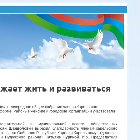
жает жить и развиваться
лось внеочередное общее собрание членов Карельского
форме. Районые женские и городские организации участвовали
сполнительной и муниципальной власти, общественных
сан Шандолович
выразил благодарность членам карельского
ательного Собрания Республики Карелия Карельскому отделению
ин Пудожского района»
Татьяне Гуриной
. И.о. Председателя