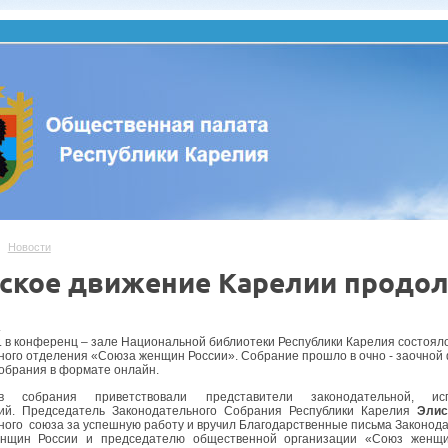
Новости
ское движение Карелии продол
.
.г. в конференц – зале Национальной библиотеки Республики Карелия состоя
ного отделения «Союза женщин России». Собрание прошло в очно - заочной 
собрания в формате онлайн.
ов собрания приветствовали представители законодательной, и
ций. Председатель Законодательного Собрания Республики Карелия
Элис
ного союза за успешную работу и вручил Благодарственные письма Законод
нщин России и председателю общественной организации «Союз женщ