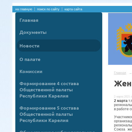
на главную
поиск по сайту
карта сайта
Главная
Документы
Новости
О палате
Комиссии
Главная
→
Жен
Формирование 4 состава
Общественной палаты
Республики Карелия
2 марта 2021 г
2 марта
т
региональ
Формирование 5 состава
в работе 
Общественной палаты
Участник
Республики Карелия
организа
региональ
Союза же