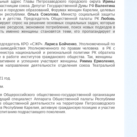
ный адрес Главы Петрозаводского городского округа
Ирины
участницам союза. Депутат Государственной Думы РФ
Валентина
х и городских образований, Форумах женщин Карелии, целевых
ин республики.
Ольга Соколова
, Министр социальной защиты
ва и детства. Председатель Общественной палаты РК
Любовь
руют спрос на решение основных социальных задач, которые
ние ресурсов, экономное потребление, поиск новых подходов в
сть именно женщины становятся теми, кто пропагандирует и
едседатель КРО «СЖР».
Лариса Бойченко
, Уполномоченный по
взаимодействия Уполномоченного по правам человека в РК с
Министра национальной и региональной политики РК обратила
е в работе институтов гражданского общества. Так, женщины
 активнее и успешнее участвуют женщины.
Римма Ермоленко
,
ном направлении деятельности отделения союза Театральной
1 год.
ии.
я Общероссийского общественно-государственной организации
едущий специалист Аппарата Обшественной палаты Республики
 в общественной деятельности на территории Петрозаводского
 в Республике Карелия, активную гражданскую позицию и участие
воспитанию подрастающего поколения.