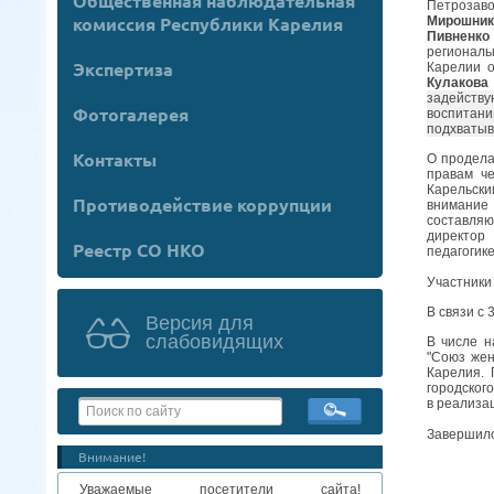
Общественная наблюдательная
Петрозаво
комиссия Республики Карелия
Мирошник
Пивненко
регионал
Экспертиза
Карелии о
Кулакова
задейству
Фотогалерея
воспитан
подхватыв
Контакты
О продела
правам ч
Карельск
Противодействие коррупции
внимание 
составляю
директор
Реестр СО НКО
педагогике
Участники
В связи с
Версия для
слабовидящих
В числе 
"Союз жен
Карелия. 
городског
в реализа
Завершило
Внимание!
Уважаемые посетители сайта!