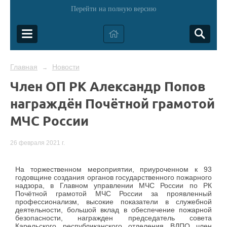
Перейти на полную версию
Главная
Новости
→
Член ОП РК Александр Попов
награждён Почётной грамотой
МЧС России
26 февраля 2021 г.
На торжественном мероприятии, приуроченном к 93
годовщине создания органов государственного пожарного
надзора, в Главном управлении МЧС России по РК
Почётной грамотой МЧС России за проявленный
профессионализм, высокие показатели в служебной
деятельности, большой вклад в обеспечение пожарной
безопасности, награжден председатель совета
Карельского республиканского отделения ВДПО член