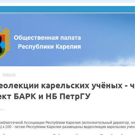
Новости
еолекции карельских учёных - 
ект БАРК и НБ ПетрГУ
21 г.
Библиотечной Ассоциации Республики Карелия (исполнительный директор, 
а
) к 100 - летию Республики Карелия размещены видеолекции карельских учён