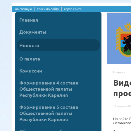
на главную
поиск по сайту
карта сайта
Главная
Документы
Новости
О палате
Комиссии
Главная
→
Вид
Формирование 4 состава
Общественной палаты
про
Республики Карелия
Формирование 5 состава
19 февраля 20
Общественной палаты
Республики Карелия
На сайте 
Лапичков