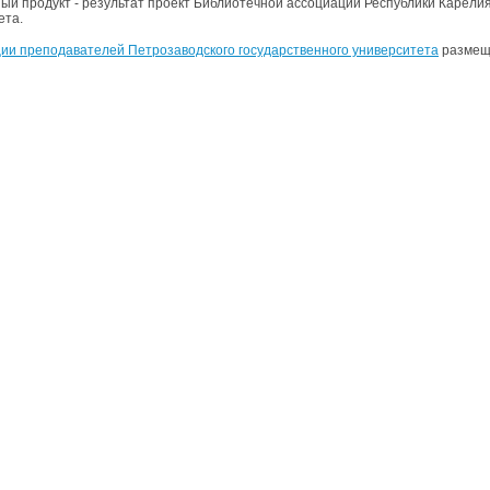
ый продукт - результат проект Библиотечной ассоциации Республики Карелия
ета.
ии преподавателей Петрозаводского государственного университета
размеще