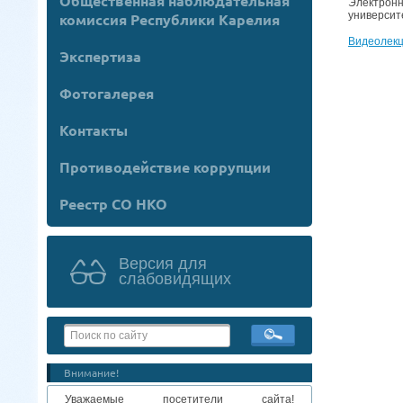
Общественная наблюдательная
Электронн
университ
комиссия Республики Карелия
Видеолекц
Экспертиза
Фотогалерея
Контакты
Противодействие коррупции
Реестр СО НКО
Версия для
слабовидящих
Внимание!
Уважаемые посетители сайта!