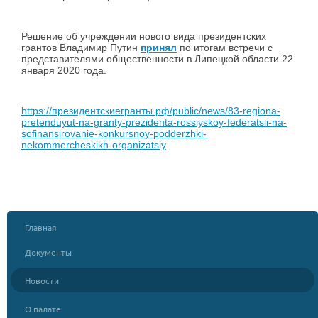
Решение об учреждении нового вида президентских
грантов Владимир Путин
принял
по итогам встречи с
представителями общественности в Липецкой области 22
января 2020 года.
https://президентскиегранты.рф/public/news/83-regiona-
pretenduyut-na-granty-prezidenta-rossiyskoy-federatsii-na-
sofinansirovanie-konkursnoy-podderzhki-
nekommercheskikh-organizatsiy
Главная
Документы
Новости
О палате