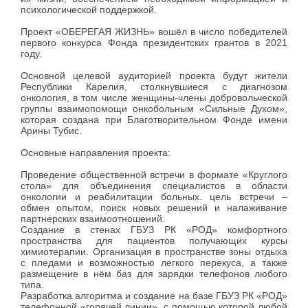
психологической поддержкой.
Проект «ОБЕРЕГАЯ ЖИЗНЬ» вошёл в число победителей
первого конкурса Фонда президентских грантов в 2021
году.
Основной целевой аудиторией проекта будут жители
Республики Карелия, столкнувшиеся с диагнозом
онкология, в том числе женщины-члены добровольческой
группы взаимопомощи онкобольным «Сильные Духом»,
которая создана при Благотворительном Фонде имени
Арины Тубис.
Основные направления проекта:
Проведение общественной встречи в формате «Круглого
стола» для объединения специалистов в области
онкологии и реабилитации больных. цель встречи –
обмен опытом, поиск новых решений и налаживание
партнерских взаимоотношений.
Создание в стенах ГБУЗ РК «РОД» комфортного
пространства для пациентов получающих курсы
химиотерапии. Организация в пространстве зоны отдыха
с пледами и возможностью легкого перекуса, а также
размещение в нём баз для зарядки телефонов любого
типа.
Разработка алгоритма и создание на базе ГБУЗ РК «РОД»
телефонной «горячей линии», с помощью которой любой