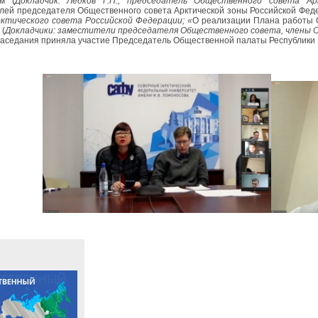
ым (
Докладчик: Ледков Г.П.,
председатель Общественного совета Арк
лей председателя Общественного совета Арктической зоны Российской Фед
ктического совета Российской Федерации; «
О реализации Плана работы 
 (
Докладчики:
заместители председателя Общественного совета, члены 
заседания приняла участие Председатель Общественной палаты Республики