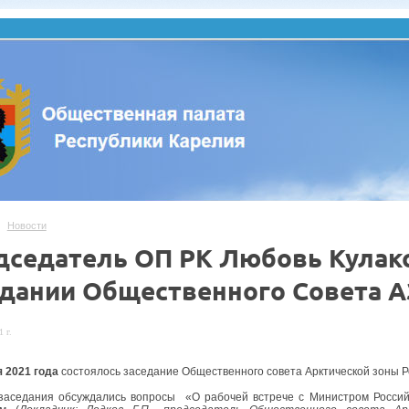
Новости
дседатель ОП РК Любовь Кулако
едании Общественного Совета А
 г.
 2021 года
состоялось заседание Общественного совета Арктической зоны 
заседания обсуждались вопросы «О рабочей встрече с Министром Российс