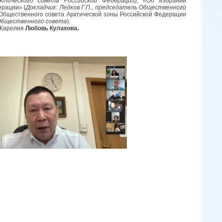
тического совета Российской Федерации); «
Об избрании
ерации» (
Докладчик: Ледков Г.П.,
председатель Общественного
Общественного совета Арктической зоны Российской Федерации
Общественного совета
).
 Карелия
Любовь Кулакова.