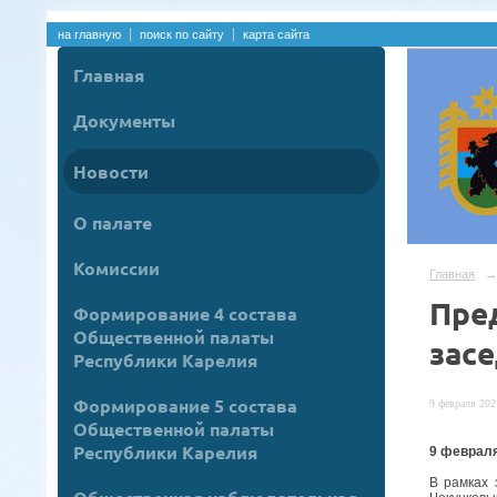
на главную
поиск по сайту
карта сайта
Главная
Документы
Новости
О палате
Комиссии
Главная
→
Пре
Формирование 4 состава
Общественной палаты
зас
Республики Карелия
Формирование 5 состава
9 февраля 2021
Общественной палаты
Республики Карелия
9 февраля
В рамках 