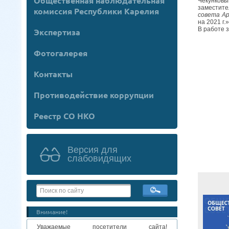
Общественная наблюдательная
Чекунков
заместите
комиссия Республики Карелия
совета Ар
на 2021 г.»
В работе 
Экспертиза
Фотогалерея
Контакты
Противодействие коррупции
Реестр СО НКО
Версия для
слабовидящих
Внимание!
Уважаемые посетители сайта!