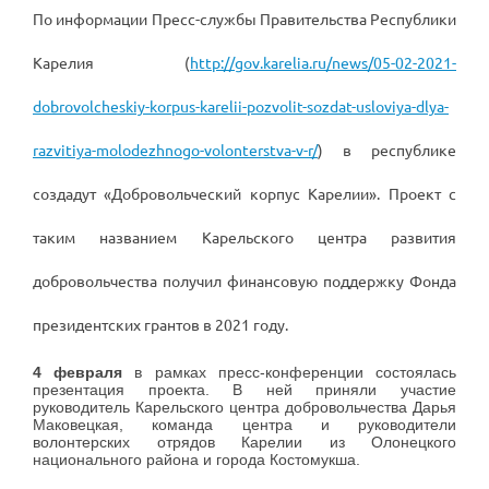
По информации Пресс-службы Правительства Республики
Карелия (
http://gov.karelia.ru/news/05-02-2021-
dobrovolcheskiy-korpus-karelii-pozvolit-sozdat-usloviya-dlya-
razvitiya-molodezhnogo-volonterstva-v-r/
) в республике
создадут «Добровольческий корпус Карелии». Проект с
таким названием Карельского центра развития
добровольчества получил финансовую поддержку Фонда
президентских грантов в 2021 году.
4 февраля
в рамках пресс-конференции состоялась
презентация проекта. В ней приняли участие
руководитель Карельского центра добровольчества Дарья
Маковецкая, команда центра и руководители
волонтерских отрядов Карелии из Олонецкого
национального района и города Костомукша.