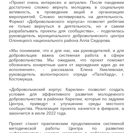
«Проект очень интересен и актуален. После пандемии
достаточно сложно вернуть молодежь в социальную
активность, в проведение акций и организацию
мероприятий. Сложно мотивировать на деятельность.
Формат «Добровольческого корпуса» позволит ребятам
не только вернуться в деятельность, но и самим
разрабатывать проекты для сообщества», - поделилась
руководитель муниципального добровольческого центра
Олонецкого национального района Алла Сидорова.
«Мы понимаем, что и для нас, как руководителей, и для
добровольцев важна системная работа в сфере
добровольчества. Мы ожидаем, что проект поможет
обозначить конкретные шаги от зарождения идеи до ее
исполнения», - рассказала Елена Хмелевская,
руководитель волонтерского отряда «ПатиХард», г.
Костомукша.
«Добровольческий корпус Карелии» позволит создать
условия для эффективного развития молодежного
добровольчества в районах Карелии, которые по задумке
Центра, приведут к улучшению среды местного
сообщества. Реализация проекта начнется в феврале, а
закончится в июле 2022 года.
Проект станет практическим продолжением системной
методической работы Центра по развитию
инфраструктуры участия молодёжи в добровольческом