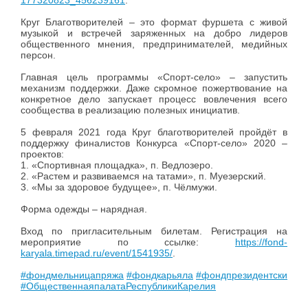
177320823_456239161
.
Круг Благотворителей – это формат фуршета с живой
музыкой и встречей заряженных на добро лидеров
общественного мнения, предпринимателей, медийных
персон.
Главная цель программы «Спорт-село» – запустить
механизм поддержки. Даже скромное пожертвование на
конкретное дело запускает процесс вовлечения всего
сообщества в реализацию полезных инициатив.
5 февраля 2021 года Круг благотворителей пройдёт в
поддержку финалистов Конкурса «Спорт-село» 2020 –
проектов:
1. «Спортивная площадка», п. Ведлозеро.
2. «Растем и развиваемся на татами», п. Муезерский.
3. «Мы за здоровое будущее», п. Чёлмужи.
Форма одежды – нарядная.
Вход по пригласительным билетам. Регистрация на
мероприятие по ссылке:
https://fond-
karyala.timepad.ru/event/1541935/
.
#фондмельницапряжа
#фондкарьяла
#фондпрезидентскихгра
#ОбщественнаяпалатаРеспубликиКарелия