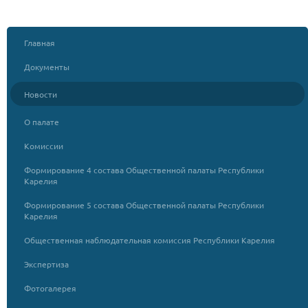
Главная
Документы
Новости
О палате
Комиссии
Формирование 4 состава Общественной палаты Республики
Карелия
Формирование 5 состава Общественной палаты Республики
Карелия
Общественная наблюдательная комиссия Республики Карелия
Экспертиза
Фотогалерея