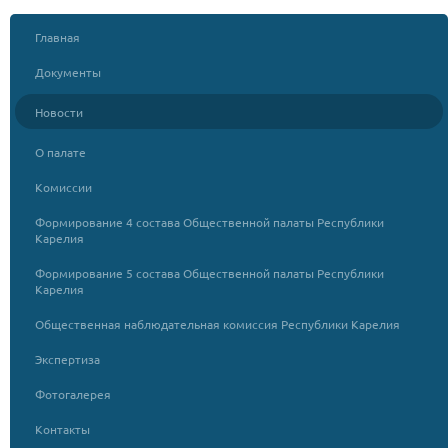
Главная
Документы
Новости
О палате
Комиссии
Формирование 4 состава Общественной палаты Республики
Карелия
Формирование 5 состава Общественной палаты Республики
Карелия
Общественная наблюдательная комиссия Республики Карелия
Экспертиза
Фотогалерея
Контакты