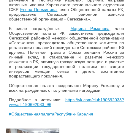
движения в Республике Карелия. Вручила награды
активным членам Карельского регионального отделения
СЖР
Елена Преминина
, член Общественной палаты РК,
председатель Сегежской районной женской
общественной организации «Сегежанка».
В числе награждённых –
Марина Романова
, член
Общественной палаты РК, заместитель председателя
Сегежской районной женской общественной организации
«Сегежанка», председатель общественного комитета по
реализации посланий президента в Сегежском районе. Ей
вручена Почётная грамота Союза женщин России за
личный вклад в становление и развитие женского
движения в РК, активную гражданскую позицию и участие
в реализации государственной политики по защите
интересов женщин, семьи и детей, воспитанию
подрастающего поколения.
Общественная палата поздравляет Марину Романову и
всех награждённых с полученными наградами!
Подробнее в источнике:
https://vk.com/club190692033?
w=wall-190692033_96
.
#ОбщественнаяпалатаРеспубликиКарелия