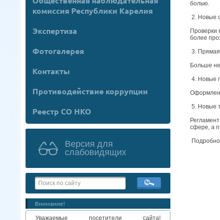
Общественная наблюдательная
болью.
комиссия Республики Карелия
2. Новые 
Экспертиза
Проверки 
более про
Фотогалерея
3. Прямая
Больше не
Контакты
4. Новые 
Противодействие коррупции
Оформлени
5. Новые 
Реестр СО НКО
Регламент
сфере, а 
Подробно
Версия для
слабовидящих
Внимание!
Уважаемые посетители сайта!