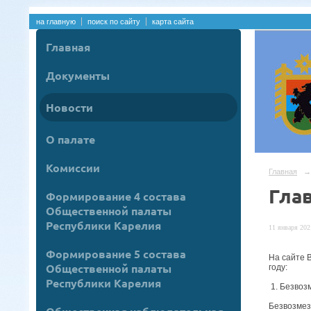
на главную
поиск по сайту
карта сайта
Главная
Документы
Новости
О палате
Комиссии
Главная
→
Гла
Формирование 4 состава
Общественной палаты
Республики Карелия
11 января 2021
Формирование 5 состава
На сайте 
Общественной палаты
году:
Республики Карелия
1. Безвоз
Безвозмез