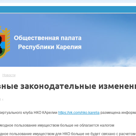
Новости
вные законодательные изменени
 г.
Виртуального клуба НКО КАрелии
https://vk.com/nko.karelia
размещена информац
мездное пользование имуществом больше не облагается налогом
дное пользование имуществом для НКО больше не будет связано с расчетом 