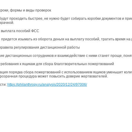
сроки, формы и виды проверок
будут проходить быстрее, не нужно будет собирать коробки документов и при
зрачной.
 выплата пособий ФСС
 придется изымать из оборота деньги на выплату пособий, тратить время на 
правила регулирования дистанционной работы
е дистанционных сотрудников и взаимодействие с ними станет проще, поня
требования к ящикам для сбора благотворительных пожертвований
ация порядка сбора пожертвований с использованием ящиков уменьшит коли
прозрачная процедура может повысить доверие жертвователей.
сти:
https://philanthropy.ru/analysis/2020/12/24/97006/