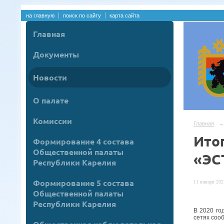
на главную
поиск по сайту
карта сайта
Главная
Документы
Новости
О палате
Комиссии
Главная
→
Ито
Формирование 4 состава
Общественной палаты
«ЭС
Республики Карелия
Формирование 5 состава
11 января 2021
Общественной палаты
Республики Карелия
В 2020 го
сетях соо