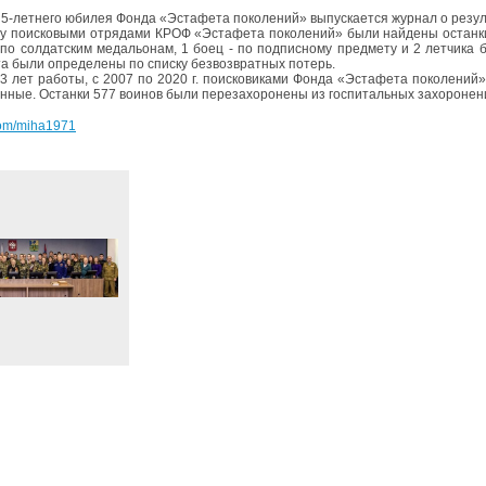
 5-летнего юбилея Фонда «Эстафета поколений» выпускается журнал о резуль
ду поисковыми отрядами КРОФ «Эстафета поколений» были найдены останки
по солдатским медальонам, 1 боец - по подписному предмету и 2 летчика 
а были определены по списку безвозвратных потерь.
13 лет работы, с 2007 по 2020 г. поисковиками Фонда «Эстафета поколений
нные. Останки 577 воинов были перезахоронены из госпитальных захоронен
.com/miha1971