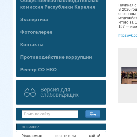
Общественная наблюдательная
Начиная с
комиссия Республики Карелия
В 2020 го
опознаны 
медсанбат
Экспертиза
Итого за 
157 — име
Фотогалерея
https://vk
Контакты
Противодействие коррупции
Реестр СО НКО
Версия для
слабовидящих
Внимание!
Уважаемые посетители сайта!