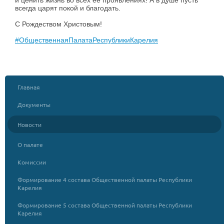
и ценить жизнь во всех её проявлениях! А в душе пусть
всегда царят покой и благодать.
С Рождеством Христовым!
#ОбщественнаяПалатаРеспубликиКарелия
Главная
Документы
Новости
О палате
Комиссии
Формирование 4 состава Общественной палаты Республики
Карелия
Формирование 5 состава Общественной палаты Республики
Карелия