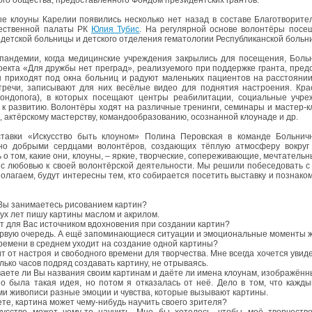
е клоуны Карелии появились несколько нет назад в составе Благотворите
ественной палаты РК
Юлия Тубис
. На регулярной основе волонтёры посе
 детской больницы и детского отделения гематологии Республиканской больниц
пандемии, когда медицинские учреждения закрылись для посещения, Боль
оекта «Для дружбы нет преград», реализуемого при поддержке гранта, пр
 приходят под окна больниц и радуют маленьких пациентов на расстоянии
тречи, записывают для них весёлые видео для поднятия настроения. Кра
ондопога), в которых посещают центры реабилитации, социальные учре
 к развитию. Волонтёры ходят на различные тренинги, семинары и мастер-
, актёрскому мастерству, командообразованию, осознанной клоунаде и др.
ставки «Искусство быть клоуном» Полина Перовская в команде Больнич
чно добрыми сердцами волонтёров, создающих тёплую атмосферу вокруг
ь о том, какие они, клоуны, – яркие, творческие, сопереживающие, мечтатель
 с любовью к своей волонтёрской деятельности. Мы решили побеседовать с
полагаем, будут интересны тем, кто собирается посетить выставку и познак
 Вы занимаетесь рисованием картин?
вух лет пишу картины маслом и акрилом.
т для Вас источником вдохновения при создании картин?
ервую очередь. А ещё запоминающиеся ситуации и эмоциональные моменты ж
ремени в среднем уходит на создание одной картины?
ит от настроя и свободного времени для творчества. Мне всегда хочется уви
лько часов подряд создавать картину, не отрываясь.
ете ли Вы названия своим картинам и даёте ли имена клоунам, изображённ
о была такая идея, но потом я отказалась от неё. Дело в том, что кажды
и живописи разные эмоции и чувства, которые вызывают картины.
ете, картина может чему-нибудь научить своего зрителя?
кусство может чему-то научить. Мне бы хотелось, чтобы моё творчест