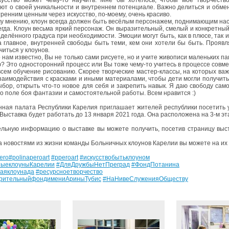
ют о своей уникальности и внутреннем потенциале. Важно делиться и обмен
ренним ценным через искусство, по-моему, очень красиво.
 мнению, клоун всегда должен быть весёлым персонажем, поднимающим на
сегда. Клоун весьма яркий персонаж. Он выразительный, смелый и конкретный
еделённого градуса при необходимости. Эмоции могут быть, как в плюсе, так 
а главное, внутренней свободы быть теми, кем они хотели бы быть. Прояв
иться у клоунов.
нам известно, Вы не только сами рисуете, но и учите живописи маленьких па
? Это односторонний процесс или Вы тоже чему-то учитесь в процессе совме
всем обучение рисованию. Скорее творческие мастер-классы, на которых важ
заимодействия с красками и иными материалами, чтобы дети могли получить 
ыбор, открыть что-то новое для себя и закрепить навык. Я даю свободу сам
о поле боя фантазии и самостоятельной работы. Всем нравится :)
ная палата Республики Карелия приглашает жителей республики посетить 
Выставка будет работать до 13 января 2021 года. Она расположена на 3-м эт
льную информацию о выставке вы можете получить, посетив страницу выс
а новостями из жизни команды Больничных клоунов Карелии вы можете на их
ero
#polinaperoart
#pperoart
#искусствобытьклоуном
ныеклоуныКарелии
#ДляДружбыНетПреград
#ФондПотанина
аяклоунада
#ресурсноетворчество
орительныйфондимениАриныТубис
#НаНивеСлуженияОбществу