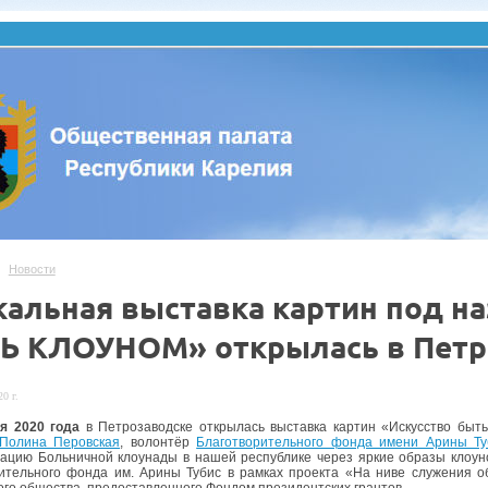
Новости
кальная выставка картин под 
Ь КЛОУНОМ» открылась в Петр
0 г.
я 2020 года
в Петрозаводске открылась выставка картин «Искусство быть
Полина Перовская
, волонтёр
Благотворительного фонда имени Арины Ту
ацию Больничной клоунады в нашей республике через яркие образы клоуно
ительного фонда им. Арины Тубис в рамках проекта «На ниве служения о
ого общества, предоставленного Фондом президентских грантов.