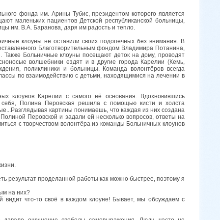
льного фонда им. Арины Тубис, президентом которого является
щают маленьких пациентов Детской республиканской больницы,
ы им. В.А. Баранова, даря им радость и тепло.
ничные клоуны не оставили своих подопечных без внимания. В
едоставленного Благотворительным фондом Владимира Потанина,
. Также Больничные клоуны посещают деток на дому, проводят
сноносые волшебники ездят и в другие города Карелии (Кемь,
ждения, поликлиники и больницы. Команда волонтёров всегда
классы по взаимодействию с детьми, находящимися на лечении в
ных клоунов Карелии с самого её основания. Вдохновившись
 себя, Полина Перовская решила с помощью кисти и холста
ные...Разглядывая картины понимаешь, что каждая из них создана
 Полиной Перовской и задали ей несколько вопросов, ответы на
омиться с творчеством волонтёра из команды Больничных клоунов
изни.
деть результат проделанной работы как можно быстрее, поэтому я
ым на них?
й видит что-то своё в каждом клоуне! Бывает, мы обсуждаем с
во давало ощущение свободы самовыражения. Люди часто не