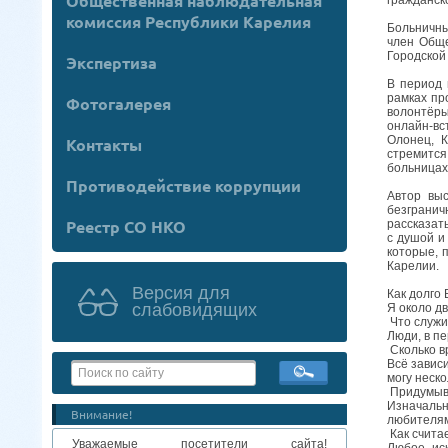
Общественная наблюдательная
комиссия Республики Карелия
Больничны
член Общ
Городской
Экспертиза
В период 
рамках пр
Фотогалерея
волонтёры
онлайн-вс
Олонец, К
Контакты
стремится
больницах
Противодействие коррупции
Автор вы
безграни
Реестр СО НКО
рассказат
с душой и
которые, 
Карелии.
Версия для
Как долго
слабовидящих
Я около д
Что служи
Люди, в п
Сколько в
Всё завис
могу неско
Придумыва
Изначальн
Внимание!
любителям
Как счита
Уважаемые посетители сайта!
Любое ис