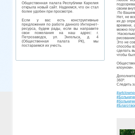
Общественная палата Республики Карелия
подозрева
открыла новый сайт. Надеемся, что он стал
своим внут
более удобен при просмотре.
По Вашему
Нет, не в
Если у вас есть конструктивные
их до опр
предложения по работе данного Интернет-
времени, 
ресурса, будем рады, если вы направите
можно поуч
свои пожелания на наш адрес: г.
Насколько 
Петрозаводск, ул. Энгельса, д. 4
рисованию
(Общественная палата РК), мы
Это не со
постараемся их учесть.
способы в
сделать в
чтобы был
Обществен
клоуном». 
Дополните
360º.
Следить з
#artclownp
#Больнич
#больничн
#Благотв