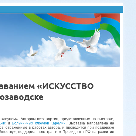
названием «ИСКУССТВО
озаводске
 клоуном». Автором всех картин, представленных на выставке,
бис
и
Больничных клоунов Карелии
. Выставка направлена на
в, отражённые в работах автора, и проводится при поддержке
бществу», поддержанного грантом Президента РФ на развитие