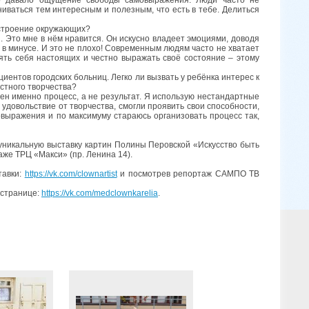
иваться тем интересным и полезным, что есть в тебе. Делиться
строение окружающих?
. Это мне в нём нравится. Он искусно владеет эмоциями, доводя
и в минусе. И это не плохо! Современным людям часто не хватает
лять себя настоящих и честно выражать своё состояние – этому
циентов городских больниц. Легко ли вызвать у ребёнка интерес к
стного творчества?
ен именно процесс, а не результат. Я использую нестандартные
удовольствие от творчества, смогли проявить свои способности,
овыражения и по максимуму стараюсь организовать процесс так,
уникальную выставку картин Полины Перовской «Искусство быть
аже ТРЦ «Макси» (пр. Ленина 14).
тавки:
https://vk.com/clownartist
и посмотрев репортаж САМПО ТВ
 странице:
https://vk.com/medclownkarelia
.