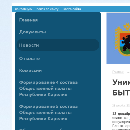
на главную
поиск по сайту
карта сайта
Главная
Документы
Новости
О палате
Комиссии
Главная
→
Уни
Формирование 4 состава
Общественной палаты
БЫТ
Республики Карелия
Формирование 5 состава
21 декабря 202
Общественной палаты
13 декабр
Республики Карелия
является
популяриз
Благотвор
гражданск