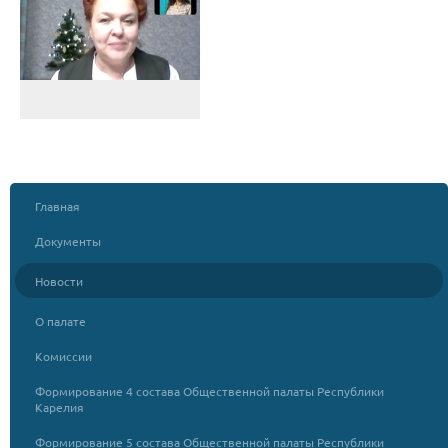
Главная
Документы
Новости
О палате
Комиссии
Формирование 4 состава Общественной палаты Республики
Карелия
Формирование 5 состава Общественной палаты Республики