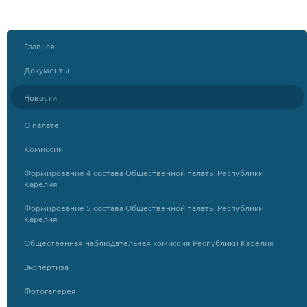
Главная
Документы
Новости
О палате
Комиссии
Формирование 4 состава Общественной палаты Республики
Карелия
Формирование 5 состава Общественной палаты Республики
Карелия
Общественная наблюдательная комиссия Республики Карелия
Экспертиза
Фотогалерея