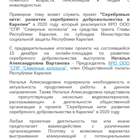
пожилого возраста, пенсионеров и людей с
инвалидностью.
Примером тому может служить проект
"Серебряные
нити: развитие серебряного добровольчества в
Карелии"
в 2020 году, который реализуется КРО ООО
"СПР "Северные колокола" на средства гранта Главы
Республики Карелия, по субсидии Министерства
социальной защиты Республики Карелия.
С предварительными итогами проекта на состоявшейся
15 декабря на онлайн-площадке по развитию
серебряного добровольчества выступила
Наталья
Александровна Вартанова
- Председатель
КРО ООО
"СПР "Северные колокола"
, член Общественной палаты
Республики Карелия.
Наталья Александровна подчеркнула необходимость и
актуальность продолжения работы в данном
направлении. Также Наталья Александровна представила
присутствующим несколько видеоматериалов,
рассказывающих о деятельности общественной
организации и проекте "Серебряные нити: развитие
серебряного добровольчества в Карелии" в 2020 году.
Любая проектная деятельность так или иначе
предполагает взаимодействие с различными
организациями. Поэтому о возможных вариантах
выстраивания коммуникаций с потенциальными