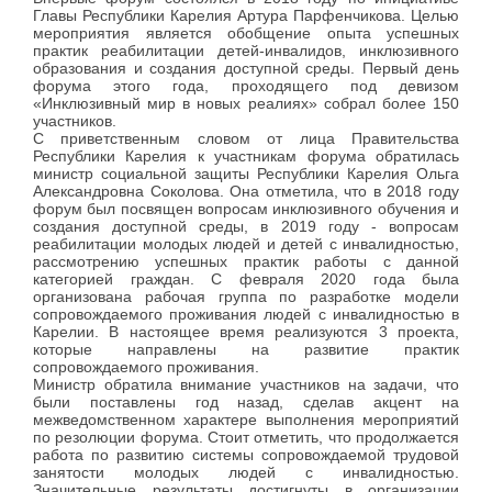
Главы Республики Карелия Артура Парфенчикова.
Целью
мероприятия является
обобщение опыта успешных
практик реабилитации детей-инвалидов, инклюзивного
образования и создания доступной среды.
Первый день
форума этого года, проходящего под девизом
«Инклюзивный мир в новых реалиях» собрал более 150
участников.
С приветственным словом от лица Правительства
Республики Карелия к участникам форума обратилась
министр социальной защиты Республики Карелия Ольга
Александровна Соколова. Она отметила, что в 2018 году
форум был посвящен вопросам инклюзивного обучения и
создания доступной среды, в 2019 году - вопросам
реабилитации молодых людей и детей с инвалидностью,
рассмотрению успешных практик работы с данной
категорией граждан. С февраля 2020 года была
организована рабочая группа по разработке модели
сопровождаемого проживания людей с инвалидностью в
Карелии. В настоящее время реализуются 3 проекта,
которые направлены на развитие практик
сопровождаемого проживания.
Министр обратила внимание участников на задачи, что
были поставлены год назад, сделав акцент на
межведомственном характере выполнения мероприятий
по резолюции форума. Стоит отметить, что продолжается
работа по развитию системы сопровождаемой трудовой
занятости молодых людей с инвалидностью.
Значительные результаты достигнуты в организации