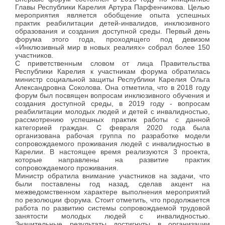
Главы Республики Карелия Артура Парфенчикова.
Целью
мероприятия является
обобщение опыта успешных
практик реабилитации детей-инвалидов, инклюзивного
образования и создания доступной среды.
Первый день
форума этого года, проходящего под девизом
«Инклюзивный мир в новых реалиях» собрал более 150
участников.
С приветственным словом от лица Правительства
Республики Карелия к участникам форума обратилась
министр социальной защиты Республики Карелия Ольга
Александровна Соколова. Она отметила, что в 2018 году
форум был посвящен вопросам инклюзивного обучения и
создания доступной среды, в 2019 году - вопросам
реабилитации молодых людей и детей с инвалидностью,
рассмотрению успешных практик работы с данной
категорией граждан. С февраля 2020 года была
организована рабочая группа по разработке модели
сопровождаемого проживания людей с инвалидностью в
Карелии. В настоящее время реализуются 3 проекта,
которые направлены на развитие практик
сопровождаемого проживания.
Министр обратила внимание участников на задачи, что
были поставлены год назад, сделав акцент на
межведомственном характере выполнения мероприятий
по резолюции форума. Стоит отметить, что продолжается
работа по развитию системы сопровождаемой трудовой
занятости молодых людей с инвалидностью.
Значительные результаты достигнуты в организации