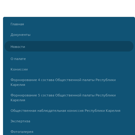
Главная
Документы
Новости
О палате
Комиссии
Формирование 4 состава Общественной палаты Республики
Карелия
Формирование 5 состава Общественной палаты Республики
Карелия
Общественная наблюдательная комиссия Республики Карелия
Экспертиза
Фотогалерея