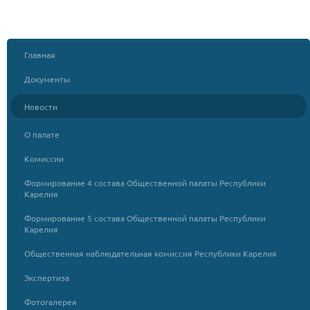
Главная
Документы
Новости
О палате
Комиссии
Формирование 4 состава Общественной палаты Республики
Карелия
Формирование 5 состава Общественной палаты Республики
Карелия
Общественная наблюдательная комиссия Республики Карелия
Экспертиза
Фотогалерея