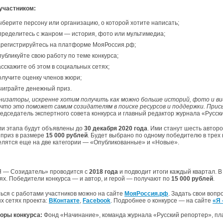
 участником:
берите персону или организацию, о которой хотите написать;
ределитесь с жанром — история, фото или мультимедиа;
регистрируйтесь на платформе МояРоссия.рф;
убликуйте свою работу по теме конкурса;
сскажите об этом в социальных сетях;
лучите оценку членов жюри;
ыиграйте денежный приз.
низаторы, искренне хотим получить как можно больше историй, фото и вид
 что это поможет самим созидателям в поиске ресурсов и поддержки. При
редседатель экспертного совета конкурса и главный редактор журнала «Русс
и этапа будут объявлены до
30 декабря 2020 года
. Ими станут шесть автор
приз в размере
15 000 рублей
. Будет выбрано по одному победителю в трех
елятся еще на две категории — «Опубликованные» и «Новые».
Я — Созидатель» проводится с
2018 года
и подводит итоги каждый квартал. В
ях. Победители конкурса — и автор, и герой — получают по
15 000 рублей
.
ься с работами участников можно на сайте
МояРоссия.рф
. Задать свои воп
х сетях проекта:
ВКонтакте
,
Facebook
. Подробнее о конкурсе — на сайте
«Я
оры конкурса:
Фонд «Начинание», команда журнала «Русский репортер», п