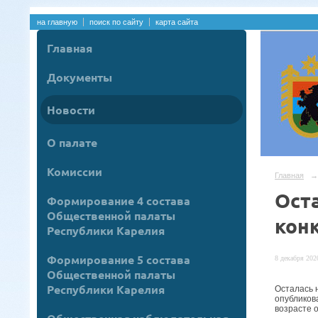
на главную
поиск по сайту
карта сайта
Главная
Документы
Новости
О палате
Комиссии
Главная
→
Оста
Формирование 4 состава
Общественной палаты
кон
Республики Карелия
Формирование 5 состава
8 декабря 2020
Общественной палаты
Республики Карелия
Осталась 
опубликов
возрасте о