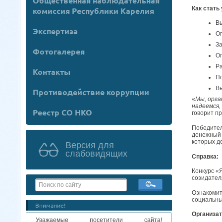
Общественная наблюдательная
Как стать
комиссия Республики Карелия
Вы
Экспертиза
Оп
За
Фотогалерея
Оп
Ра
Контакты
По
В
Противодействие коррупции
«
Мы, орга
надеемся,
Реестр СО НКО
говорит п
Победител
денежный 
которых д
Версия для
слабовидящих
Справка:
Конкурс «
созидател
Ознакомит
социальны
Внимание!
Организат
Уважаемые посетители сайта!