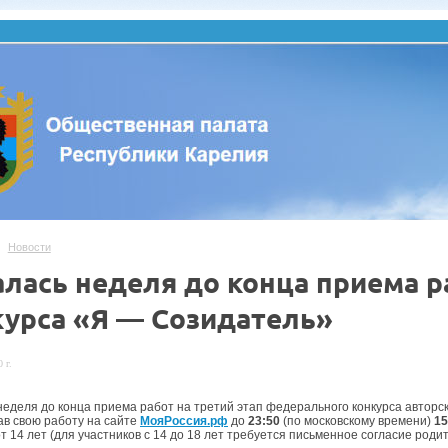
Новости
лась неделя до конца приема р
курса «Я — Созидатель»
 г.
неделя до конца приема работ на третий этап федерального конкурса авторск
ав свою работу на сайте
МояРоссия.рф
до
23:50
(по московскому времени)
15
т 14 лет (для участников с 14 до 18 лет требуется письменное согласие роди