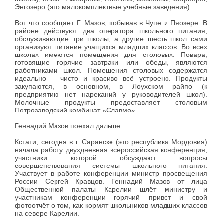
Энгозеро (это малокомплектные учебные заведения).
Вот что сообщает Г. Мазов, побывав в Чупе и Пяозере. В
районе действуют два оператора школьного питания,
обслуживающие три школы, а другие шесть школ сами
организуют питание учащихся младших классов. Во всех
школах имеются помещения для столовых. Повара,
готовящие горячие завтраки или обеды, являются
работниками школ. Помещения столовых содержатся
идеально – чисто и красиво всё устроено. Продукты
закупаются, в основном, в Лоухском райпо (к
предприятию нет нареканий у руководителей школ).
Молочные продукты предоставляет столовым
Петрозаводский комбинат «Славмо».
Геннадий Мазов поехал дальше.
Кстати, сегодня в г. Саранске (это республика Мордовия)
начала работу двухдневная всероссийская конференция,
участники которой обсуждают вопросы
совершенствования системы школьного питания.
Участвует в работе конференции министр просвещения
России Сергей Кравцов. Геннадий Мазов от лица
Общественной палаты Карелии шлёт министру и
участникам конференции горячий привет и свой
фотоотчёт о том, как кормят школьников младших классов
на севере Карелии.