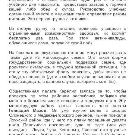
учебного дня накормить, предоставив завтрак с горячей
кашей либо обед с супом. Руководство учебных
организаций вместе с медиками сами определяют режим
питания. Это первая группа льготников.
Во вторую группу по питанию включены учащиеся с
ограниченными возможностями здоровья, их кормят
бесплатно два раза. При этом дети-инвалиды,
обучающиеся дома, получают сухой паёк.
На бесплатное двухразовое питание могут рассчитывать
также дети из малоимущих семей. Это такая форма
государственной социальной поддержки семей, где
родители оказались в трудной жизненной ситуации. Не
стану эту обтекаемую фразу пояснять, дабы никого не
обидеть напрасно (дети в любом случае не виноваты и их
надо защищать, в данном случае накормить хотя бы).
Общественная палата Карелии взялась за то, чтобы
проехать по всем районам республики, побывав как
можно в большем числе сельских и городских школ. Эту
многотрудную работу взялся выполнять член палаты
Геннадий Мазов
. Он уже изучил меню в школах
Олонецкого и Медвежьегорского районов. Нынче поехал в
Лоухский район, где у него по плану посещение девяти
школ. Перечислю поселения, куда он едет (или уже
съездил) – Лоухи, Чупа, Кестеньга, Пяозеро (это крупные
школы), плюс - Амбарный, Плотина, Сосновый, Софпорог,