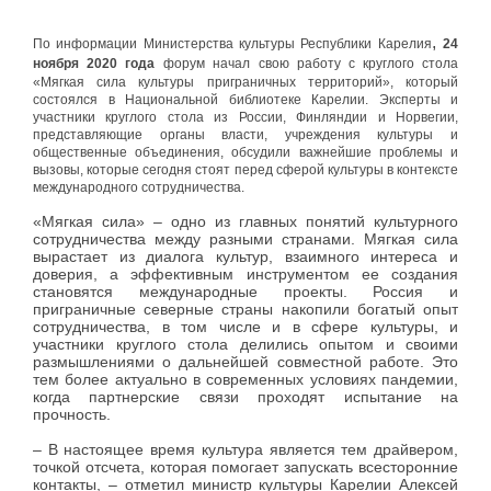
,
По информации Министерства культуры Республики Карелия
24
ноября 2020 года
форум начал свою работу с круглого стола
«Мягкая сила культуры приграничных территорий», который
состоялся в Национальной библиотеке Карелии. Эксперты и
участники круглого стола из России, Финляндии и Норвегии,
представляющие органы власти, учреждения культуры и
общественные объединения, обсудили важнейшие проблемы и
вызовы, которые сегодня стоят перед сферой культуры в контексте
международного сотрудничества.
«Мягкая сила» – одно из главных понятий культурного
сотрудничества между разными странами. Мягкая сила
вырастает из диалога культур, взаимного интереса и
доверия, а эффективным инструментом ее создания
становятся международные проекты. Россия и
приграничные северные страны накопили богатый опыт
сотрудничества, в том числе и в сфере культуры, и
участники круглого стола делились опытом и своими
размышлениями о дальнейшей совместной работе. Это
тем более актуально в современных условиях пандемии,
когда партнерские связи проходят испытание на
прочность.
– В настоящее время культура является тем драйвером,
точкой отсчета, которая помогает запускать всесторонние
контакты, – отметил министр культуры Карелии Алексей