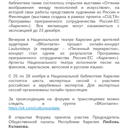
библиотеке также состоялось открытие выставки «Оттенки
воображения: между технологией и искусством», на
которой свои работы представили художники из России и
Финляндии (выставка создана в рамках проекта «CULTA»
Программы приграничного сотрудничества Россия-ЕС
«Карелия»). Все желающие могут ознакомиться с
экспозицией до 23 декабря.
Вечером в Национальном театре Карелии для зрителей
аудитории «ВКонтакте» прошел онлайн-концерт
Lauluristeys (в переводе – «Песенный перекресток»,
концерт стал одним из результатов Программы
приграничного сотрудничества Россия-ЕС «Карелия»).
Артисты Национального театра исполнили песни на
финском, карельском, вепсском и русском языках.
С 25 по 28 ноября в Национальной библиотеке Карелии
состоятся шесть экспертных сессий с участием
российских и зарубежных экспертов. Для экспертных
сессий организованы онлайн-трансляции.
За происходящим на форуме и трансляциями можно
следить в группе «ВКонтакте»:
https://vk.com/cultureupdate
.
В открытии Форума приняла участие Председатель
Общественной палаты Республики Карелия
Любовь
Кулакова.