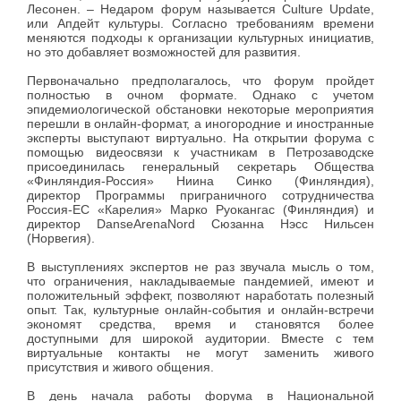
Лесонен. – Недаром форум называется Culture Update,
или Апдейт культуры. Согласно требованиям времени
меняются подходы к организации культурных инициатив,
но это добавляет возможностей для развития.
Первоначально предполагалось, что форум пройдет
полностью в очном формате. Однако с учетом
эпидемиологической обстановки некоторые мероприятия
перешли в онлайн-формат, а иногородние и иностранные
эксперты выступают виртуально. На открытии форума с
помощью видеосвязи к участникам в Петрозаводске
присоединилась генеральный секретарь Общества
«Финляндия-Россия» Ниина Синко (Финляндия),
директор Программы приграничного сотрудничества
Россия-ЕС «Карелия» Марко Руокангас (Финляндия) и
директор DanseArenaNord Сюзанна Нэсс Нильсен
(Норвегия).
В выступлениях экспертов не раз звучала мысль о том,
что ограничения, накладываемые пандемией, имеют и
положительный эффект, позволяют наработать полезный
опыт. Так, культурные онлайн-события и онлайн-встречи
экономят средства, время и становятся более
доступными для широкой аудитории. Вместе с тем
виртуальные контакты не могут заменить живого
присутствия и живого общения.
В день начала работы форума в Национальной