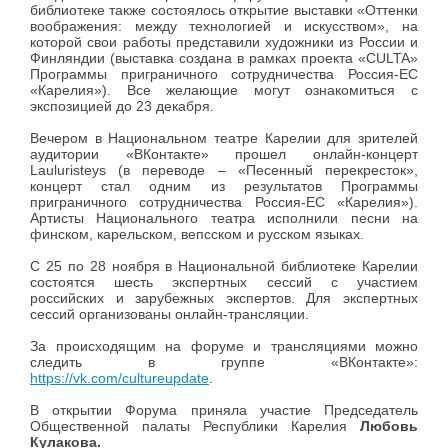
библиотеке также состоялось открытие выставки «Оттенки
воображения: между технологией и искусством», на
которой свои работы представили художники из России и
Финляндии (выставка создана в рамках проекта «CULTA»
Программы приграничного сотрудничества Россия-ЕС
«Карелия»). Все желающие могут ознакомиться с
экспозицией до 23 декабря.
Вечером в Национальном театре Карелии для зрителей
аудитории «ВКонтакте» прошел онлайн-концерт
Lauluristeys (в переводе – «Песенный перекресток»,
концерт стал одним из результатов Программы
приграничного сотрудничества Россия-ЕС «Карелия»).
Артисты Национального театра исполнили песни на
финском, карельском, вепсском и русском языках.
С 25 по 28 ноября в Национальной библиотеке Карелии
состоятся шесть экспертных сессий с участием
российских и зарубежных экспертов. Для экспертных
сессий организованы онлайн-трансляции.
За происходящим на форуме и трансляциями можно
следить в группе «ВКонтакте»:
https://vk.com/cultureupdate
.
В открытии Форума приняла участие Председатель
Общественной палаты Республики Карелия
Любовь
Кулакова.