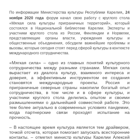
,
По информации Министерства культуры Республики Карелия
24
ноября 2020 года
форум начал свою работу с круглого стола
«Мягкая сила культуры приграничных территорий», который
состоялся в Национальной библиотеке Карелии. Эксперты и
участники круглого стола из России, Финляндии и Норвегии,
представляющие органы власти, учреждения культуры и
общественные объединения, обсудили важнейшие проблемы и
вызовы, которые сегодня стоят перед сферой культуры в контексте
международного сотрудничества.
«Мягкая сила» – одно из главных понятий культурного
сотрудничества между разными странами. Мягкая сила
вырастает из диалога культур, взаимного интереса и
доверия, а эффективным инструментом ее создания
становятся международные проекты. Россия и
приграничные северные страны накопили богатый опыт
сотрудничества, в том числе и в сфере культуры, и
участники круглого стола делились опытом и своими
размышлениями о дальнейшей совместной работе. Это
тем более актуально в современных условиях пандемии,
когда партнерские связи проходят испытание на
прочность.
– В настоящее время культура является тем драйвером,
точкой отсчета, которая помогает запускать всесторонние
контакты, – отметил министр культуры Карелии Алексей