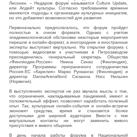
Лесонен. – Недаром форум называется Culture Update,
или Апдейт культуры. Согласно требованиям времени
меняются подходы к организации культурных инициатив,
но это добавляет возможностей для развития.
Первоначально предполагалось, что форум пройдет
полностью в очном формате. Однако с учетом
эпидемиологической обстановки некоторые мероприятия
перешли в онлайн-формат, а иногородние и иностранные
эксперты выступают виртуально. На открытии форума с
помощью видеосвязи к участникам в Петрозаводске
присоединилась генеральный секретарь Общества
«Финляндия-Россия» Ниина Синко (Финляндия),
директор Программы приграничного сотрудничества
Россия-ЕС «Карелия» Марко Руокангас (Финляндия) и
директор DanseArenaNord Сюзанна Нэсс Нильсен
(Норвегия).
В выступлениях экспертов не раз звучала мысль о том,
что ограничения, накладываемые пандемией, имеют и
положительный эффект, позволяют наработать полезный
опыт. Так, культурные онлайн-события и онлайн-встречи
экономят средства, время и становятся более
доступными для широкой аудитории. Вместе с тем
виртуальные контакты не могут заменить живого
присутствия и живого общения.
В день начала работы форума в Национальной