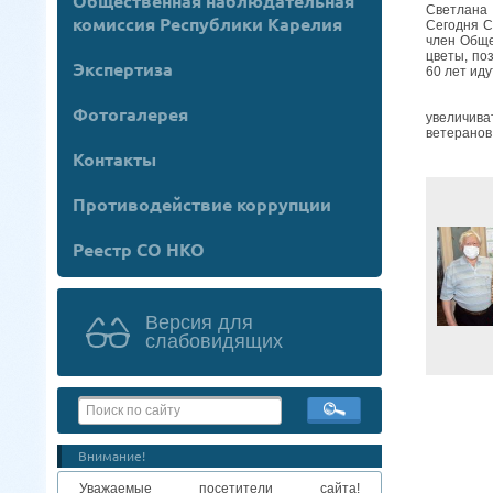
Общественная наблюдательная
Светлана 
комиссия Республики Карелия
Сегодня С
член Общ
цветы, по
Экспертиза
60 лет иду
Члены об
Фотогалерея
увеличива
ветеранов
Контакты
Противодействие коррупции
Реестр СО НКО
Версия для
слабовидящих
Внимание!
Уважаемые посетители сайта!