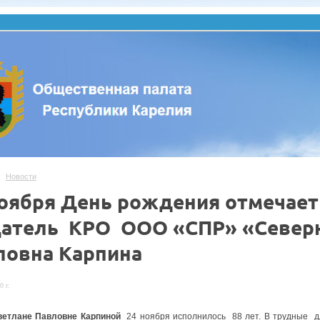
Новости
ноября День рождения отмечает
датель КРО ООО «СПР» «Северн
ловна Карпина
0 г.
ветлане Павловне Карпиной
24 ноября исполнилось 88 лет. В трудные для