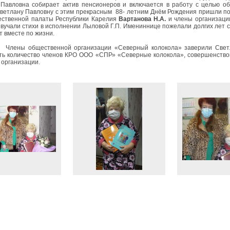
Павловна собирает актив пенсионеров и включается в работу с целью об
ветлану Павловну с этим прекрасным 88- летним Днём Рождения пришли п
ественной палаты Республики Карелия
Вартанова Н.А.
и члены организаци
звучали стихи в исполнении Лыловой Г.П. Имениннице пожелали долгих лет с
т вместе по жизни.
щественной организации «Северный колокола» заверили Светлану П
ть количество членов КРО ООО «СПР» «Северные колокола», совершенствов
 организации.