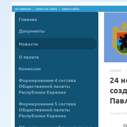
на главную
поиск по сайту
карта сайта
Главная
Документы
Новости
О палате
Комиссии
Главная
→
24 
Формирование 4 состава
Общественной палаты
соз
Республики Карелия
Пав
Формирование 5 состава
Общественной палаты
24 ноября 202
Республики Карелия
С