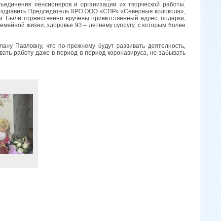
ъединения пенсионеров и организации их творческой работы.
оздравить Председатель КРО ООО «СПР» «Северные колокола»,
и. Были торжественно вручены приветственный адрес, подарки,
емейной жизни, здоровья 93 – летнему супругу, с которым более
авловну, что по-прежнему будут развивать деятелность,
ать работу даже в период в период коронавируса, не забывать