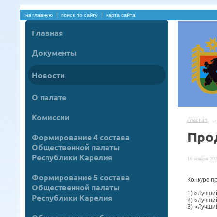
на главную
поиск по сайту
карта сайта
Главная
Документы
Новости
О палате
Комиссии
Главная
→
Про
Формирование 4 состава
Общественной палаты
Республики Карелия
16 ноября 202
Формирование 5 состава
Конкурс п
Общественной палаты
1) «Лучши
Республики Карелия
2) «Лучши
3) «Лучши