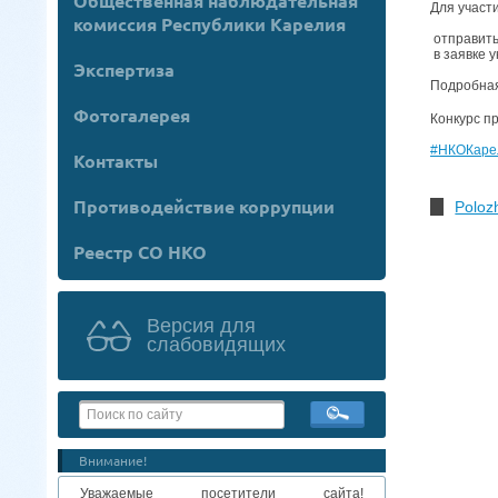
Общественная наблюдательная
Для участ
комиссия Республики Карелия
отправить
в заявке 
Экспертиза
Подробна
Фотогалерея
Конкурс п
#НКОКаре
Контакты
Противодействие коррупции
Poloz
Реестр СО НКО
Версия для
слабовидящих
Внимание!
Уважаемые посетители сайта!