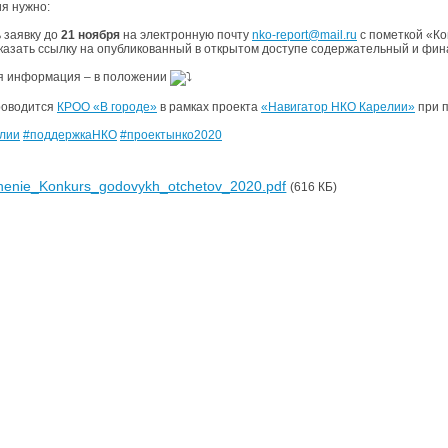
ия нужно:
 заявку до
21 ноября
на электронную почту
nko-report@mail.ru
с пометкой «Ко
указать ссылку на опубликованный в открытом доступе содержательный и фин
я информация – в положении
роводится
КРОО «В городе»
в рамках проекта
«Навигатор НКО Карелии»
при п
лии
#поддержкаНКО
#проектынко2020
henie_Konkurs_godovykh_otchetov_2020.pdf
(616 КБ)