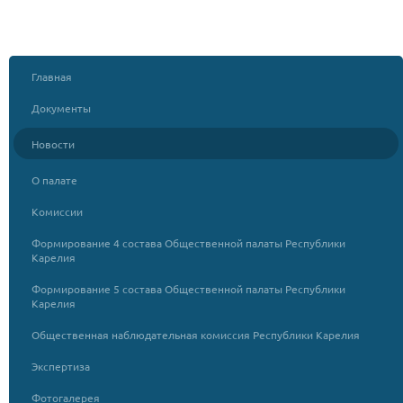
Главная
Документы
Новости
О палате
Комиссии
Формирование 4 состава Общественной палаты Республики
Карелия
Формирование 5 состава Общественной палаты Республики
Карелия
Общественная наблюдательная комиссия Республики Карелия
Экспертиза
Фотогалерея